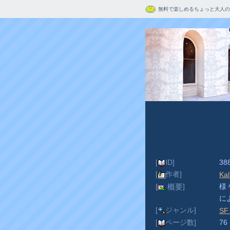
無料で楽しめるちょっと大人の
[
ID]
38
[
作者]
Kal
[
]
様
概要
に
[
ジャンル]
S
[
ページ数]
76