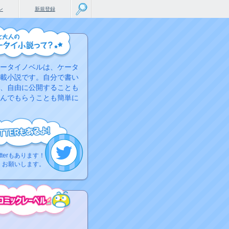
ン
新規登録
ータイノベルは、ケータ
載小説です。自分で書い
、自由に公開することも
んでもらうことも簡単に
tterもあります！
くお願いします。
こちらから
ミック作品