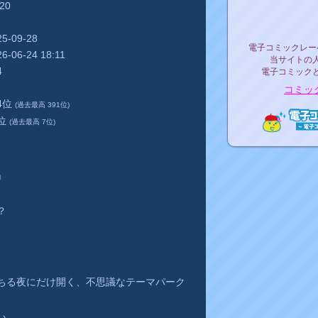
420
リリ
25-09-28
電子コミックレ
電子コミックレー
26-06-24 18:11
当サイトの
4
電子コミック
コミッ
84位
(過去最高 391位)
4位
(過去最高 7位)
電子コ
」
？
ちる夜にだけ開く、不思議なテーマパーク
い。