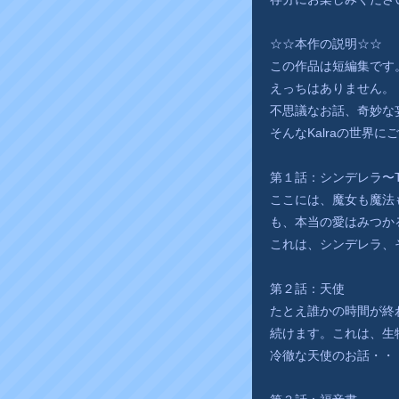
☆☆本作の説明☆☆
この作品は短編集です
えっちはありません。
不思議なお話、奇妙な
そんなKalraの世界に
第１話：シンデレラ〜The 
ここには、魔女も魔法
も、本当の愛はみつか
これは、シンデレラ、
第２話：天使
たとえ誰かの時間が終
続けます。これは、生
冷徹な天使のお話・・