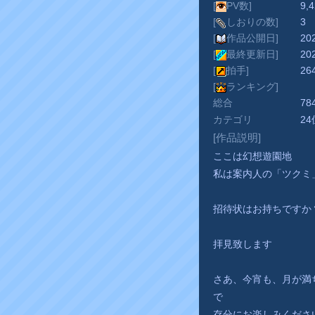
[
PV数]
9,
[
しおりの数]
3
[
作品公開日]
20
[
最終更新日]
20
[
拍手]
26
[
ランキング]
総合
7
カテゴリ
2
[作品説明]
ここは幻想遊園地
私は案内人の「ツクミ
招待状はお持ちですか
拝見致します
さあ、今宵も、月が満
で
存分にお楽しみくださ