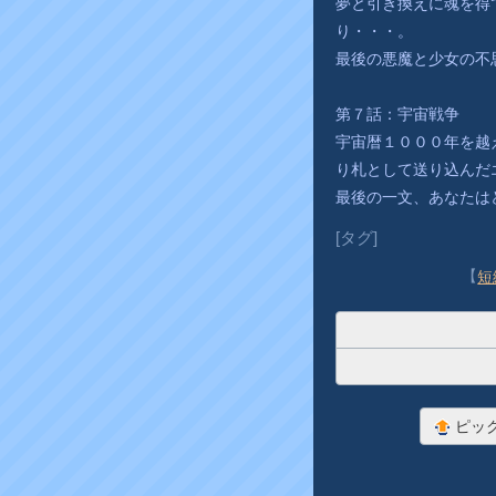
夢と引き換えに魂を得
り・・・。
最後の悪魔と少女の不
第７話：宇宙戦争
宇宙暦１０００年を越
り札として送り込んだ
最後の一文、あなたは
[タグ]
【
短
ピッ