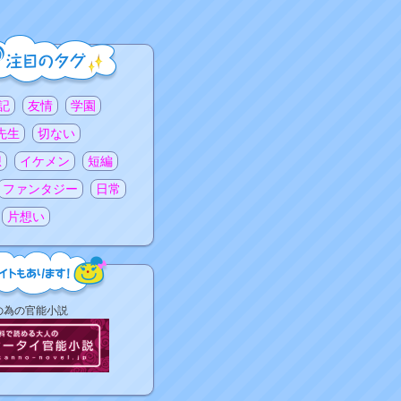
記
友情
学園
先生
切ない
想
イケメン
短編
ファンタジー
日常
片想い
の為の官能小説