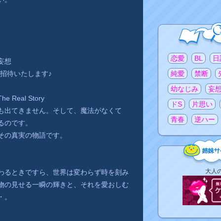
。
注目のタグ
恋愛
BL
日
妄想
純愛
禁断
ご招待いたします♪
幼なじみ
妄
Real Story
ドS
片思い
も出てきません。そして、魔法がなくて
青春
逆ハー
るのです。
その真実の物語です。
姉
大人
わるときですら、世界は変わらず時を刻み
妹
物の見せる一瞬の輝きと、それを愛おしむ
サ
・。
イ
ト
リ