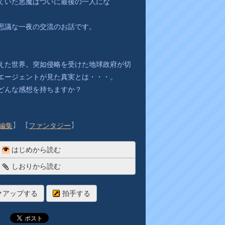
ていた悪魔はついに最後の一人にな
思議な一夜の交流のお話です。
えた世界。突如侵略を受けた地球政府が切
エージェントが見た真実とは・・・。
どんな感想を持ちますか？
】 【
】
編集
ファンタジー
はじめから読む
しおりから読む
クアップする
拍手する