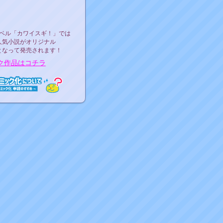
ース決定！
ーベル"カワイスギ！"
ベル「カワイスギ！」では
人気小説がオリジナル
となって発売されます！
ク作品はコチラ
ミック化について