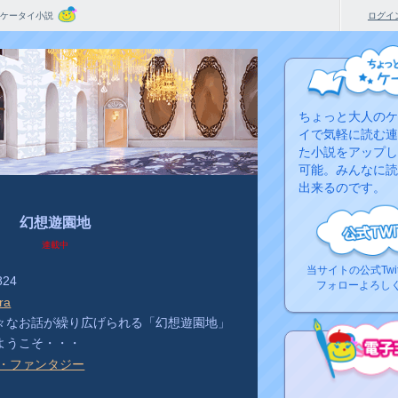
ケータイ小説
ログイ
ちょっと大人のケ
イで気軽に読む連
た小説をアップし
可能。みんなに読
出来るのです。
幻想遊園地
連載中
当サイトの公式Twi
824
フォローよろし
ra
々なお話が繰り広げられる「幻想遊園地」
ようこそ・・・
F・ファンタジー
コ