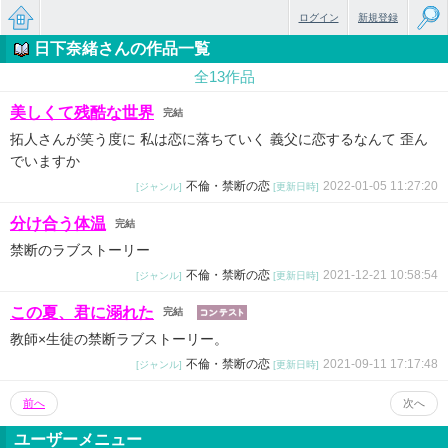
ログイン
新規登録
日下奈緒さんの作品一覧
無料で
全13作品
楽しめ
美しくて残酷な世界
完結
るちょ
拓人さんが笑う度に 私は恋に落ちていく 義父に恋するなんて 歪ん
っと大
でいますか
不倫・禁断の恋
2022-01-05 11:27:20
[ジャンル]
[更新日時]
人のケ
分け合う体温
完結
ータイ
禁断のラブストーリー
小説
不倫・禁断の恋
2021-12-21 10:58:54
[ジャンル]
[更新日時]
この夏、君に溺れた
完結
教師×生徒の禁断ラブストーリー。
不倫・禁断の恋
2021-09-11 17:17:48
[ジャンル]
[更新日時]
前へ
次へ
ユーザーメニュー