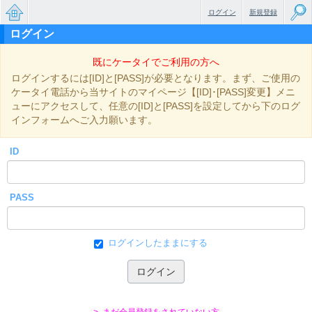
ログイン
新規登録
ログイン
無料で
既にケータイでご利用の方へ
楽しめ
ログインするには[ID]と[PASS]が必要となります。まず、ご使用の
るちょ
ケータイ電話から当サイトのマイページ【[ID]･[PASS]変更】メニ
ューにアクセスして、任意の[ID]と[PASS]を設定してから下のログ
っと大
インフォームへご入力願います。
人のケ
ID
ータイ
小説
PASS
ログインしたままにする
> まだ会員登録をされていない方