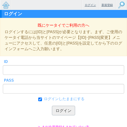
ログイン
新規登録
ログイン
無料で
既にケータイでご利用の方へ
楽しめ
ログインするには[ID]と[PASS]が必要となります。まず、ご使用の
るちょ
ケータイ電話から当サイトのマイページ【[ID]･[PASS]変更】メニ
ューにアクセスして、任意の[ID]と[PASS]を設定してから下のログ
っと大
インフォームへご入力願います。
人のケ
ID
ータイ
小説
PASS
ログインしたままにする
> まだ会員登録をされていない方